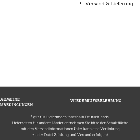
Versand & Lieferung
LGEMEINE
WIEDERRUFSBELEHRUNG
TSBEDINGUNGEN
* gilt für Lieferungen innerhalb Deutschlands,
Lieferzeiten für andere Länder entnehmen Sie bitte der Schaltfläche
mit den Versandinformationen (hier kann eine Verlinkung
zu der Datei Zahlung und Versand erfolgen)