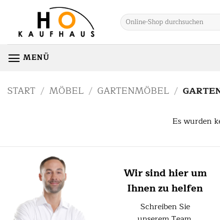
Zum
Inhalt
Suchen
nach:
springen
MENÜ
START
/
MÖBEL
/
GARTENMÖBEL
/
GARTE
Es wurden ke
Wir sind hier um
Ihnen zu helfen
Schreiben Sie
unserem Team.