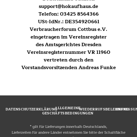
support@hokaufhaus.de
Telefon: 03425 8564366
USt-IdNr.: DE354920661
Verbraucherforum Cottbus e.V.
eingetragen im Vereinsregister
des Amtsgerichtes Dresden
Vereinsregisternummer VR 11960
vertreten durch den
Vorstandsvorsitzenden Andreas Funke
ALLGEMEINE
DATENSCHUTZERKLÄRUNG
WIEDERRUFSBELEHRUNG
IMPRESSU
GESCHÄFTSBEDINGUNGEN
* gilt für Lieferungen innerhalb Deutschlands,
Lieferzeiten für andere Länder entnehmen Sie bitte der Schaltfläche